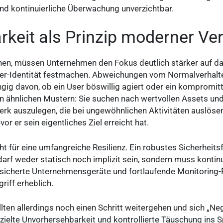
nd kontinuierliche Überwachung unverzichtbar.
keit als Prinzip moderner Ve
nen, müssen Unternehmen den Fokus deutlich stärker auf da
ser-Identität festmachen. Abweichungen vom Normalverhalte
ig davon, ob ein User böswillig agiert oder ein kompromitt
ähnlichen Mustern: Sie suchen nach wertvollen Assets und s
werk auszulegen, die bei ungewöhnlichen Aktivitäten auslöse
or er sein eigentliches Ziel erreicht hat.
cht für eine umfangreiche Resilienz. Ein robustes Sicherhei
darf weder statisch noch implizit sein, sondern muss kontinu
gesicherte Unternehmensgeräte und fortlaufende Monitorin
riff erheblich.
llten allerdings noch einen Schritt weitergehen und sich „Ne
zielte Unvorhersehbarkeit und kontrollierte Täuschung ins Sp