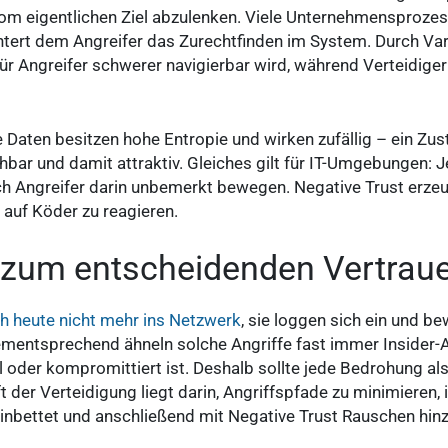
m eigentlichen Ziel abzulenken. Viele Unternehmensprozess
htert dem Angreifer das Zurechtfinden im System. Durch Vari
ür Angreifer schwerer navigierbar wird, während Verteidige
 Daten besitzen hohe Entropie und wirken zufällig – ein Zus
ehbar und damit attraktiv. Gleiches gilt für IT-Umgebungen:
ich Angreifer darin unbemerkt bewegen. Negative Trust erze
 auf Köder zu reagieren.
 zum entscheidenden Vertrau
h heute nicht mehr ins Netzwerk
, sie loggen sich ein und 
mentsprechend ähneln solche Angriffe fast immer Insider-A
al oder kompromittiert ist. Deshalb sollte jede Bedrohung a
t der Verteidigung liegt darin, Angriffspfade zu minimieren
inbettet und anschließend mit Negative Trust Rauschen hinz