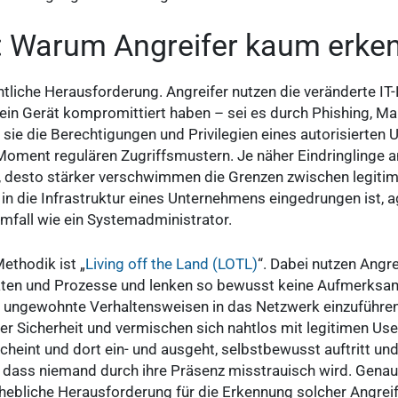
n: Warum Angreifer kaum erke
entliche Herausforderung. Angreifer nutzen die veränderte IT
r ein Gerät kompromittiert haben – sei es durch Phishing, M
ie die Berechtigungen und Privilegien eines autorisierten
Moment regulären Zugriffsmustern. Je näher Eindringlinge a
desto stärker verschwimmen die Grenzen zwischen legitimer
n die Infrastruktur eines Unternehmens eingedrungen ist, ag
emfall wie ein Systemadministrator.
ethodik ist „
Living off the Land (LOTL)
“. Dabei nutzen Angre
en und Prozesse und lenken so bewusst keine Aufmerksamk
r ungewohnte Verhaltensweisen in das Netzwerk einzuführen
r Sicherheit und vermischen sich nahtlos mit legitimen User
eint und dort ein- und ausgeht, selbstbewusst auftritt und
 dass niemand durch ihre Präsenz misstrauisch wird. Genau 
erhebliche Herausforderung für die Erkennung solcher Angrei