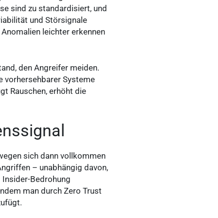
e sind zu standardisiert, und
abilität und Störsignale
r Anomalien leichter erkennen
tand, den Angreifer meiden.
 Je vorhersehbarer Systeme
ugt Rauschen, erhöht die
enssignal
bewegen sich dann vollkommen
ngriffen – unabhängig davon,
ls Insider-Bedrohung
, indem man durch Zero Trust
ufügt.