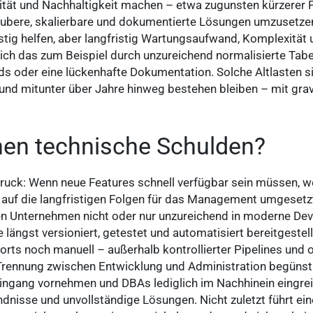
ität und Nachhaltigkeit machen – etwa zugunsten kürzerer P
saubere, skalierbare und dokumentierte Lösungen umzusetze
stig helfen, aber langfristig Wartungsaufwand, Komplexität u
ich das zum Beispiel durch unzureichend normalisierte Tabe
s oder eine lückenhafte Dokumentation. Solche Altlasten s
 und mitunter über Jahre hinweg bestehen bleiben – mit grav
en technische Schulden?
eitdruck: Wenn neue Features schnell verfügbar sein müssen
t auf die langfristigen Folgen für das Management umgesetz
len Unternehmen nicht oder nur unzureichend in moderne D
längst versioniert, getestet und automatisiert bereitgestell
ts noch manuell – außerhalb kontrollierter Pipelines und o
 Trennung zwischen Entwicklung und Administration begünst
ngang vornehmen und DBAs lediglich im Nachhinein eingrei
dnisse und unvollständige Lösungen. Nicht zuletzt führt ein