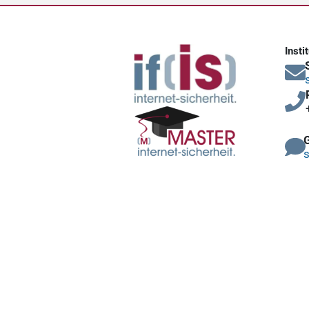
Insti
s
MITMACHEN
Mitgliedschaften (Basis, Plus, Premium)
Unsere Partner und Premium-Mitglieder
Multiplikatoren
Newsletter abonnieren
Dienste des Marktplatz IT-Sicherheit