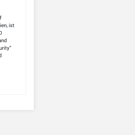
f
en, ist
0
and
rity“
d