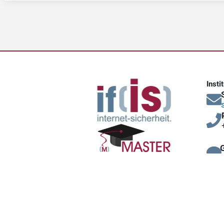
Insti
s
MITMACHEN
Mitgliedschaften (Basis, Plus, Premium)
Unsere Partner und Premium-Mitglieder