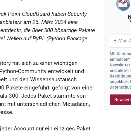
ck Point CloudGuard haben Security
N
sanbieters am 26. März 2024 eine
ntdeckt, die über 500 bösartige Pakete
wei Wellen auf PyPI (Python Package
Mit Klick a
anmelden“ 
tory hat sich zu einer wichtigen
Newsletter
erst aktiv,
 Python-Community entwickelt und
Bestätigung
eit und den Wissensaustausch.
angeklickt
 Pakete eingeführt, gefolgt von einer
Datenschut
 als 300. Jedes Paket stammte von
nt mit unterschiedlichen Metadaten,
esse.
jeder Account nur ein einziges Paket