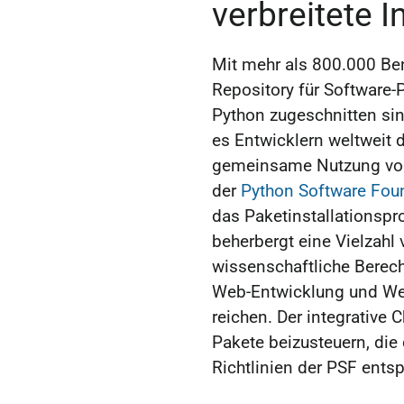
verbreitete I
Mit mehr als 800.000 Benu
Repository für Software-
Python zugeschnitten sind
es Entwicklern weltweit d
gemeinsame Nutzung von
der
Python Software Fou
das Paketinstallationspr
beherbergt eine Vielzahl 
wissenschaftliche Berec
Web-Entwicklung und We
reichen. Der integrative 
Pakete beizusteuern, di
Richtlinien der PSF ents