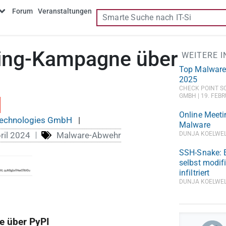
Forum
Veranstaltungen
ing-Kampagne über
WEITERE 
Top Malware
2025
CHECK POINT S
GMBH
19. FEBR
Online Meeti
Technologies GmbH
|
Malware
ril 2024
Malware-Abwehr
DUNJA KOELWE
SSH-Snake: E
selbst modif
infiltriert
DUNJA KOELWE
e über PyPI