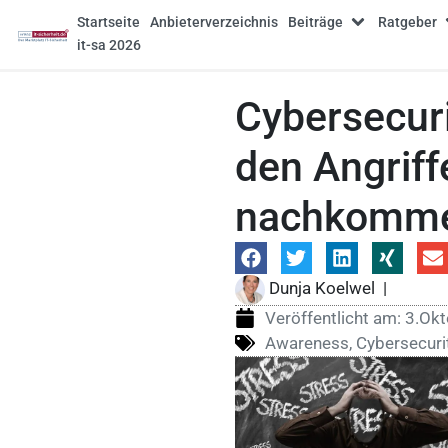
Startseite
Anbieterverzeichnis
Beiträge
Ratgeber
it-sa 2026
Cybersecur
den Angriff
nachkomm
Dunja Koelwel
|
Veröffentlicht am:
3.Ok
Awareness
,
Cybersecuri