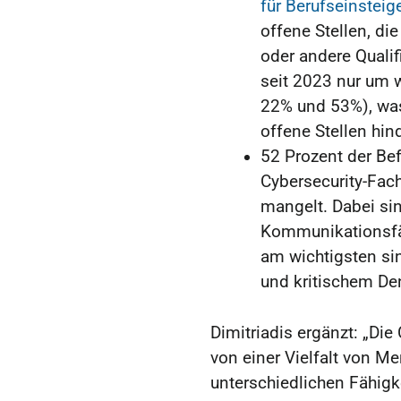
für Berufseinsteig
offene Stellen, di
oder andere Qualif
seit 2023 nur um 
22% und 53%), wa
offene Stellen hin
52 Prozent der Be
Cybersecurity-Fach
mangelt. Dabei si
Kommunikationsfäh
am wichtigsten si
und kritischem De
Dimitriadis ergänzt: „Di
von einer Vielfalt von Me
unterschiedlichen Fähigk