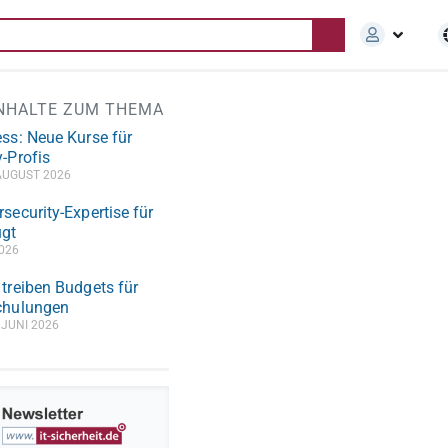
INHALTE ZUM THEMA
ess: Neue Kurse für
-Profis
AUGUST 2026
security-Expertise für
gt
2026
 treiben Budgets für
chulungen
 JUNI 2026