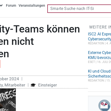
Forum
Veranstaltungen
ity-Teams können
WEITERE 
ISC2 AI Expr
en nicht
Cybersecurity
REDAKTION
4. 
en
Externe Cyber
KMU bevorzu
ESET
16. JULI 
KI und Cloud
Sicherheitss
tober 2024
REDAKTION
15.
ty
,
Mitarbeiter
Einsteiger