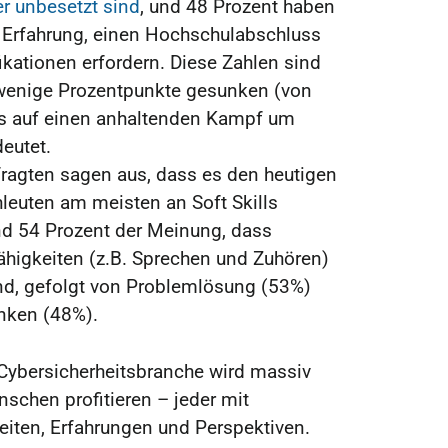
er unbesetzt sind
, und 48 Prozent haben
e Erfahrung, einen Hochschulabschluss
ikationen erfordern. Diese Zahlen sind
wenige Prozentpunkte gesunken (von
s auf einen anhaltenden Kampf um
deutet.
fragten sagen aus, dass es den heutigen
leuten am meisten an Soft Skills
nd 54 Prozent der Meinung, dass
igkeiten (z.B. Sprechen und Zuhören)
nd, gefolgt von Problemlösung (53%)
nken (48%).
e Cybersicherheitsbranche wird massiv
nschen profitieren – jeder mit
eiten, Erfahrungen und Perspektiven.