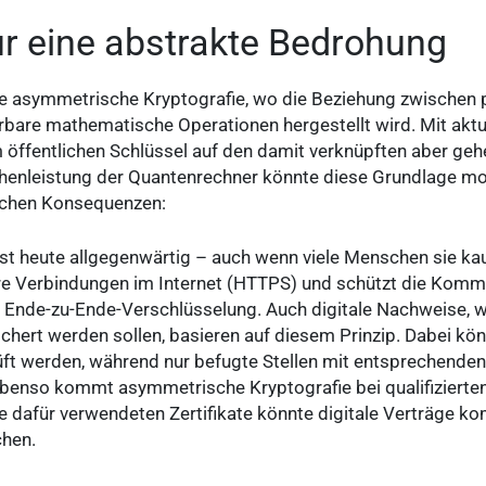
ur eine abstrakte Bedrohung
ie asymmetrische Kryptografie, wo die Beziehung zwischen 
are mathematische Operationen hergestellt wird. Mit aktuel
em öffentlichen Schlüssel auf den damit verknüpften aber ge
chenleistung der Quantenrechner könnte diese Grundlage 
schen Konsequenzen:
st heute allgegenwärtig – auch wenn viele Menschen sie 
here Verbindungen im Internet (HTTPS) und schützt die Komm
nde-zu-Ende-Verschlüsselung. Auch digitale Nachweise, wie
chert werden sollen, basieren auf diesem Prinzip. Dabei kö
üft werden, während nur befugte Stellen mit entsprechenden
Ebenso kommt asymmetrische Kryptografie bei qualifizierte
ie dafür verwendeten Zertifikate könnte digitale Verträge k
hen.