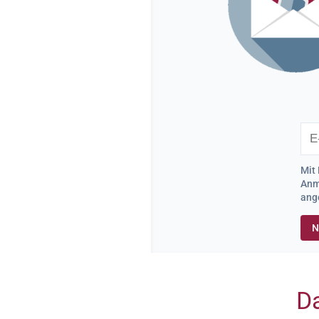
Mit 
Anme
ang
Da