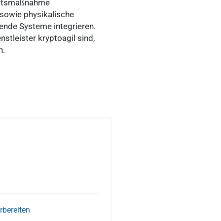
heitsmaßnahme
 sowie physikalische
ende Systeme integrieren.
stleister kryptoagil sind,
n.
rbereiten