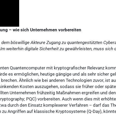
hung – wie sich Unternehmen vorbereiten
n dem böswillige Akteure Zugang zu quantengestützten Cyber
Um weiterhin digitale Sicherheit zu gewährleisten, muss sich d
nten Quantencomputer mit kryptografischer Relevanz komme
rde es ermöglichen, heutige gängige und als sehr sicher ge
 brechen. Ähnlich wie bei anderen Technologien zuvor, ist 
inkenden Kosten auszugehen, sodass sie früher oder später
ollten Unternehmen frühzeitig Maßnahmen ergreifen und de
ryptography; PQC) vorbereiten. Auch wenn dies mit erhöht
twa durch den Einsatz komplexerer Verfahren – darf das T
zu Angriffen auf klassische Kryptosysteme (Q-Day), könnte