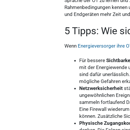
Sprache der OT zu lernen und
Rahmenbedingungen kennen un
und Endgeräten mehr Zeit und 
5 Tipps: Wie si
Wenn
Energieversorger ihre O
Für bessere
Sichtbarke
mit der Energiewende u
sind dafür unerlässlich
mögliche Gefahren erk
Netzwerksicherheit
stä
ungewöhnlichen Ereigni
sammeln fortlaufend D
Eine Firewall wiederum
können. Zusätzliche Si
Physische Zugangskon
denken. Die Folgen sin