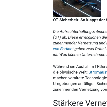
OT-Sicherheit: So klappt der
Die Aufrechterhaltung kritisch
(OT) ab. Diese ermöglichen d
zunehmender Vernetzung und Di
von Fortinet
geben zwei Drittel
ist. Was können Unternehmen f
Während ein Ausfall im IT-Ber
die physische Welt:
Stromausf
machen veraltete Technologien
Umgebungen anfälliger. Sicher
zunehmenden Vernetzung von
Stärkere Verne