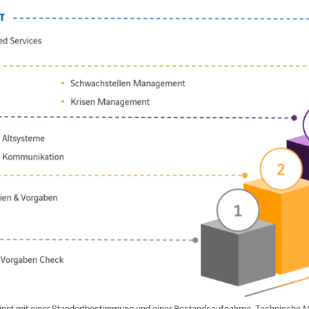
innt mit einer Standortbestimmung und einer Bestandsaufnahme. Technische