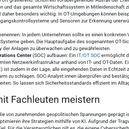
 und das gesamte Wirtschaftssystem in Mitleidenschaft z
d daher besonders wichtig. In OT-Umgebungen können beis
ugangskontrollsysteme und Sensoren zur Erkennung unerwün
enennen: In jedem Unternehmen sollte es einen konkreten V
T-Systeme geben. Die Hauptaufgabe des sogenannten OT-Sic
ity der Anlagen zu überwachen und zu gewährleisten.
rations Center
(SOC) aufbauen: Ein
IT/OT SOC
ermöglicht di
en Netzwerkinfrastruktur anhand von IT- und OT-Daten. Ei
ist zudem in der Lage, alle eingehenden Daten in Echtzeit z
rm zu schlagen. SOC-Analyst:innen überprüfen und bestätig
nleiten. So lassen sich Sicherheitsstandards effizient im Allt
mit Fachleuten meistern
, die von zunehmenden geopolitischen Spannungen geprägt is
ptimieren ihre Strategien mithilfe von KI. Aufgrund der Trag
el. Für die Verantwortlichen gilt es, die eigene Cybersicherhe