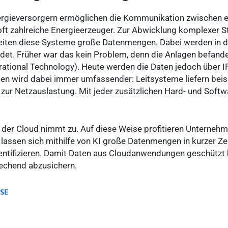
rgieversorgern ermöglichen die Kommunikation zwischen e
 oft zahlreiche Energieerzeuger. Zur Abwicklung komplexer 
ten diese Systeme große Datenmengen. Dabei werden in de
det. Früher war das kein Problem, denn die Anlagen befanden
ational Technology). Heute werden die Daten jedoch über I
 wird dabei immer umfassender: Leitsysteme liefern beis
r Netzauslastung. Mit jeder zusätzlichen Hard- und Softwa
n der Cloud nimmt zu. Auf diese Weise profitieren Unterneh
So lassen sich mithilfe von KI große Datenmengen in kurzer Ze
entifizieren. Damit Daten aus Cloudanwendungen geschützt bl
chend abzusichern.