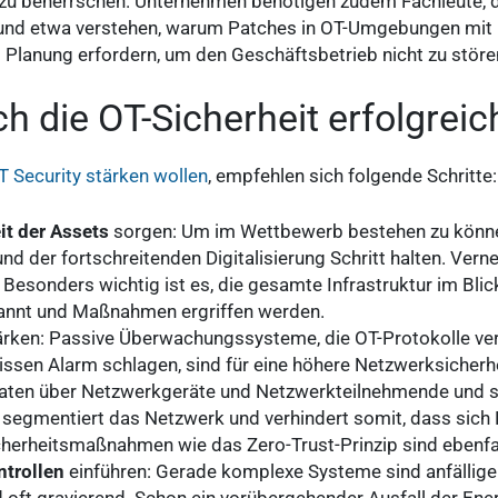
 zu beherrschen. Unternehmen benötigen zudem Fachleute, 
d etwa verstehen, warum Patches in OT-Umgebungen mit u
Planung erfordern, um den Geschäftsbetrieb nicht zu störe
ch die OT-Sicherheit erfolgreic
T Security stärken wollen
, empfehlen sich folgende Schritte:
it der Assets
sorgen: Um im Wettbewerb bestehen zu könne
nd der fortschreitenden Digitalisierung Schritt halten. Ver
. Besonders wichtig ist es, die gesamte Infrastruktur im Bli
annt und Maßnahmen ergriffen werden.
rken: Passive Überwachungssysteme, die OT-Protokolle ver
ssen Alarm schlagen, sind für eine höhere Netzwerksicherhe
aten über Netzwerkgeräte und Netzwerkteilnehmende und st
 segmentiert das Netzwerk und verhindert somit, dass sich
cherheitsmaßnahmen wie das Zero-Trust-Prinzip sind ebenf
trollen
einführen: Gerade komplexe Systeme sind anfälliger,
d oft gravierend. Schon ein vorübergehender Ausfall der En