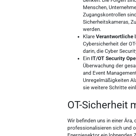
Menschen, Unternehmen
Zugangskontrollen sin
Sicherheitskameras, Z
werden.
Klare
Verantwortliche
b
Cybersicherheit der O
darin, die Cyber Secur
Ein
IT/OT Security Ope
Überwachung der gesamt
and Event Management) 
Unregelmäßigkeiten Ala
sie weitere Schritte ei
OT-Sicherheit 
Wir befinden uns in einer Ära
professionalisieren sich und o
Energiesektor ein lohnendes Zi