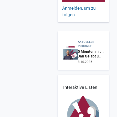
a
g
Anmelden, um zu
e
folgen
a
n
d
P
r
AKTUELLER
o
PODCAST
te
›
5 Minuten mit
ct
Jan Geisbauer
von
M
8.10.2025
glueckkanja
ic
r
o
s
Interaktive Listen
o
ft
E
c
o
s