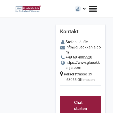
glueckkanja AG – Anbieter für IT-Sicherheit auf dem Marktplatz
Kontakt
Stefan Läufle
info@glueckkanja.co
gluec
m
+49 69 4005520
kkanj
https://www.glueckk
anja.com
a AG
Kaiserstrasse 39
63065 Offenbach
Plus
W
e
M
Chat
a
starten
n