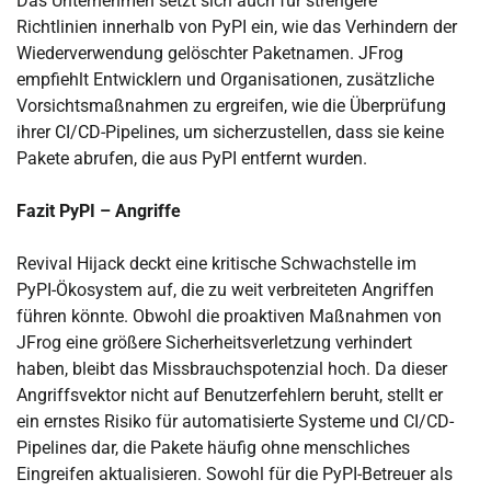
Das Unternehmen setzt sich auch für strengere
Richtlinien innerhalb von PyPI ein, wie das Verhindern der
Wiederverwendung gelöschter Paketnamen. JFrog
empfiehlt Entwicklern und Organisationen, zusätzliche
Vorsichtsmaßnahmen zu ergreifen, wie die Überprüfung
ihrer CI/CD-Pipelines, um sicherzustellen, dass sie keine
Pakete abrufen, die aus PyPI entfernt wurden.
Fazit PyPI – Angriffe
Revival Hijack deckt eine kritische Schwachstelle im
PyPI-Ökosystem auf, die zu weit verbreiteten Angriffen
führen könnte. Obwohl die proaktiven Maßnahmen von
JFrog eine größere Sicherheitsverletzung verhindert
haben, bleibt das Missbrauchspotenzial hoch. Da dieser
Angriffsvektor nicht auf Benutzerfehlern beruht, stellt er
ein ernstes Risiko für automatisierte Systeme und CI/CD-
Pipelines dar, die Pakete häufig ohne menschliches
Eingreifen aktualisieren. Sowohl für die PyPI-Betreuer als