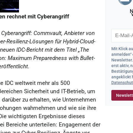
N
n rechnet mit Cyberangriff
Cyberangriff: Commvault, Anbieter von
r-Resilienz-Lösungen für Hybrid-Cloud-
Mit Klick a
 neuen IDC-Bericht mit dem Titel „The
anmelden“ 
ion: Maximum Preparedness with Bullet-
Newsletter
erst aktiv,
röffentlicht.
Bestätigung
angeklickt
te IDC weltweit mehr als 500
Datenschut
ereichen Sicherheit und IT-Betrieb, um
k darüber zu erhalten, wie Unternehmen
rohungen wahrnehmen und wie sie ihre
 Die wichtigsten Ergebnisse dieses
rei Bereiche unterteilen: Engagement der
iven zur Cyber-Resilienz, Ängste vor