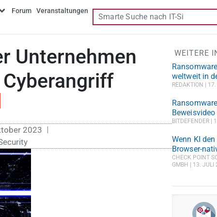
Forum
Veranstaltungen
er Unternehmen
WEITERE 
Ransomware-
 Cyberangriff
weltweit in 
REDAKTION
17.
Ransomware s
Beweisvideo
BITDEFENDER
1
ktober 2023
Wenn KI den A
Security
Browser-nat
CHECK POINT S
GMBH
13. JULI