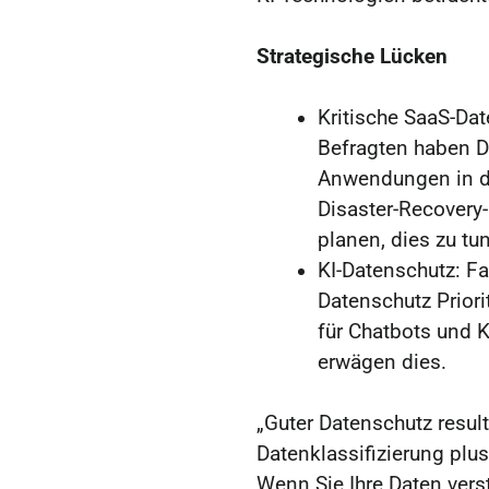
Strategische Lücken
Kritische SaaS-Da
Befragten haben Da
Anwendungen in de
Disaster-Recover
planen, dies zu tun
KI-Datenschutz: F
Datenschutz Priori
für Chatbots und K
erwägen dies.
„Guter Datenschutz resul
Datenklassifizierung plu
Wenn Sie Ihre Daten ver