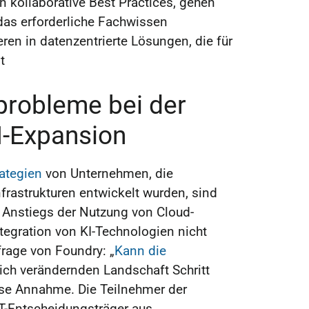
 kollaborative Best Practices, gehen
das erforderliche Fachwissen
ren in datenzentrierte Lösungen, die für
t
probleme bei der
I-Expansion
rategien
von Unternehmen, die
-Infrastrukturen entwickelt wurden, sind
 Anstiegs der Nutzung von Cloud-
egration von KI-Technologien nicht
rage von Foundry: „
Kann die
sich verändernden Landschaft Schritt
iese Annahme. Die Teilnehmer der
T-Entscheidungsträger aus