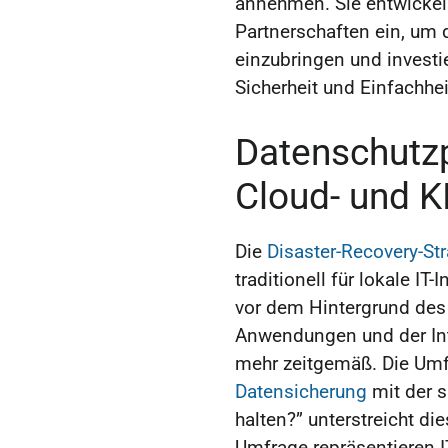
annehmen. Sie entwickeln
Partnerschaften ein, um 
einzubringen und investie
Sicherheit und Einfachhei
Datenschutz
Cloud- und K
Die
Disaster-Recovery-St
traditionell für lokale IT
vor dem Hintergrund des
Anwendungen und der Int
mehr zeitgemäß. Die Umf
Datensicherung
mit der 
halten?” unterstreicht d
Umfrage repräsentieren I