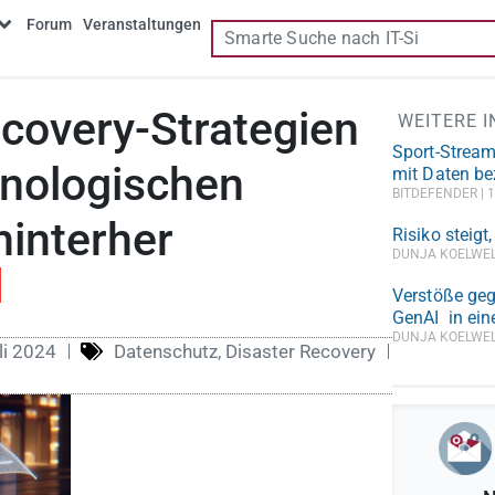
Forum
Veranstaltungen
covery-Strategien
WEITERE 
Sport-Stream
hnologischen
mit Daten be
BITDEFENDER
1
hinterher
Risiko steigt
DUNJA KOELWE
Verstöße geg
GenAI in ein
DUNJA KOELWE
li 2024
Datenschutz
,
Disaster Recovery