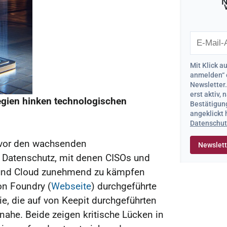
N
Mit Klick a
anmelden“ 
Newsletter
erst aktiv,
egien
hinken technologischen
Bestätigung
angeklickt
Datenschut
 vor den wachsenden
 Datenschutz, mit denen CISOs und
I und Cloud zunehmend zu kämpfen
on Foundry (
Webseite
) durchgeführte
e, die auf von Keepit durchgeführten
 nahe. Beide zeigen kritische Lücken in