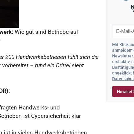
N
werk:
Wie gut sind Betriebe auf
?
Mit Klick a
anmelden“ 
Newsletter
r 200 Handwerksbetrieben fühlt sich die
erst aktiv,
orbereitet – rund ein Drittel sieht
Bestätigung
angeklickt
Datenschut
DR):
fragten Handwerks- und
trieben ist Cybersicherheit klar
g ist in vielen Handwerksbetrieben