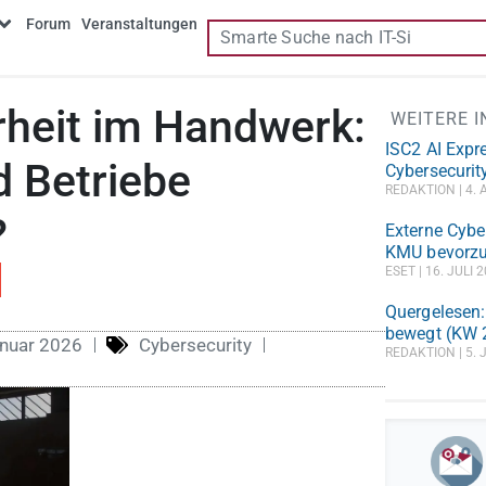
Forum
Veranstaltungen
rheit im Handwerk:
WEITERE 
ISC2 AI Expr
d Betriebe
Cybersecurity
REDAKTION
4. 
?
Externe Cyber
KMU bevorzu
ESET
16. JULI 
Quergelesen:
bewegt (KW 
nuar 2026
Cybersecurity
REDAKTION
5. 