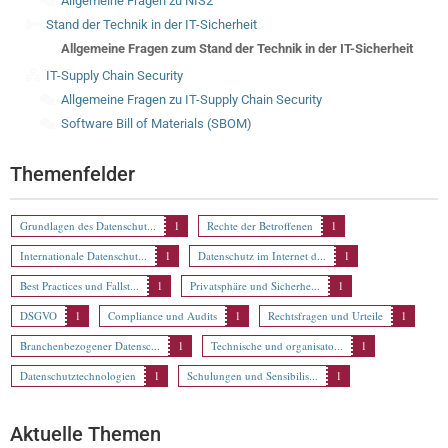
Allgemeine Fragen zu NIS2
Stand der Technik in der IT-Sicherheit
Allgemeine Fragen zum Stand der Technik in der IT-Sicherheit
IT-Supply Chain Security
Allgemeine Fragen zu IT-Supply Chain Security
Software Bill of Materials (SBOM)
Themenfelder
Grundlagen des Datenschut...
1
Rechte der Betroffenen
1
Internationale Datenschut...
1
Datenschutz im Internet d...
1
Best Practices und Fallst...
1
Privatsphäre und Sicherhe...
1
DSGVO
1
Compliance und Audits
1
Rechtsfragen und Urteile
1
Branchenbezogener Datensc...
1
Technische und organisato...
1
Datenschutztechnologien
1
Schulungen und Sensibilis...
1
Aktuelle Themen