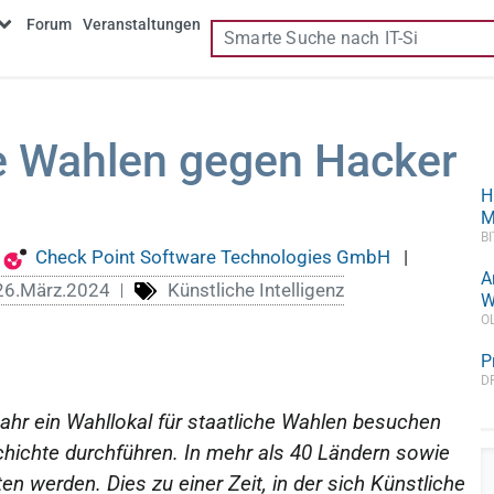
Forum
Veranstaltungen
he Wahlen gegen Hacker
H
M
B
Check Point Software Technologies GmbH
|
A
26.März.2024
Künstliche Intelligenz
W
O
P
D
Jahr ein Wahllokal für staatliche Wahlen besuchen
hichte durchführen. In mehr als 40 Ländern sowie
 werden. Dies zu einer Zeit, in der sich Künstliche