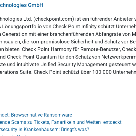
Technologies GmbH
nologies Ltd. (checkpoint.com) ist ein führender Anbieter
 Lösungsportfolio von Check Point Infinity schützt Unterne
en Generation mit einer branchenführenden Abfangrate vo
 Kernsäulen, die kompromisslose Sicherheit und Schutz vor B
bieten: Check Point Harmony für Remote-Benutzer, Check 
nd Check Point Quantum für den Schutz von Netzwerkperime
 und intuitivste Unified Security Management gesteuert we
perations Suite. Check Point schützt über 100 000 Unterne
findet: Browser-native Ransomware
nde Scams zu Tickets, Fanartikeln und Wetten entdeckt
rsecurity in Krankenhäusern: Bringt’s was?