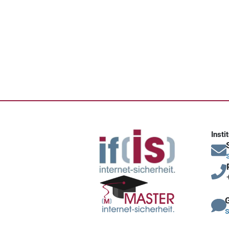
Insti
s