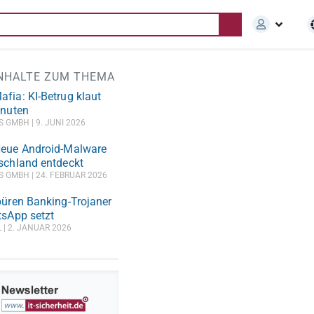
INHALTE ZUM THEMA
fia: KI-Betrug klaut
inuten
BS GMBH
9. JUNI 2026
Neue Android-Malware
schland entdeckt
BS GMBH
24. FEBRUAR 2026
püren Banking-Trojaner
tsApp setzt
L
2. JANUAR 2026