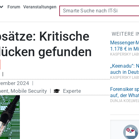
Forum
Veranstaltungen
sätze: Kritische
WEITERE 
Messenger-Ma
slücken gefunden
1.178 € in M
KASPERSKY LA
„Keenadu“: 
auch in Deut
|
KASPERSKY LA
vember 2024
Forensiker s
ment
,
Mobile Security
Experte
auf, der Wha
DUNJA KOELWE