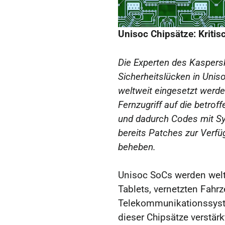
Unisoc Chipsätze: Kriti
Die Experten des Kasper
Sicherheitslücken in Unis
weltweit eingesetzt werde
Fernzugriff auf die betrof
und dadurch Codes mit Sy
bereits Patches zur Verf
beheben.
Unisoc SoCs werden welt
Tablets, vernetzten Fahr
Telekommunikationssyste
dieser Chipsätze verstär