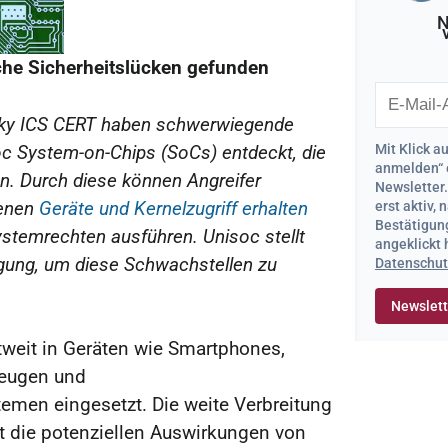
N
sche Sicherheitslücken gefunden
sky ICS CERT haben schwerwiegende
Mit Klick a
oc System-on-Chips (SoCs) entdeckt, die
anmelden“ 
n. Durch diese können Angreifer
Newsletter
fenen
Geräte und Kernelzugriff erhalten
erst aktiv,
Bestätigung
stemrechten ausführen. Unisoc stellt
angeklickt
ügung, um diese Schwachstellen zu
Datenschut
weit in Geräten wie Smartphones,
zeugen und
men eingesetzt. Die weite Verbreitung
kt die potenziellen Auswirkungen von