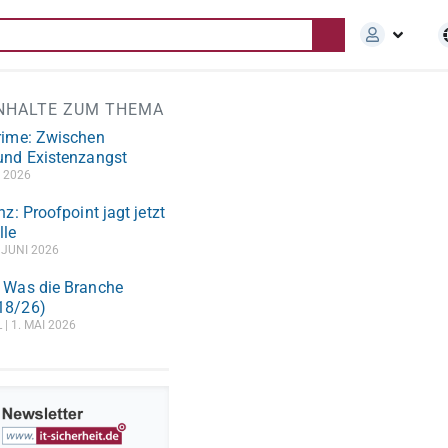
INHALTE ZUM THEMA
rime: Zwischen
und Existenzangst
I 2026
nz: Proofpoint jagt jetzt
lle
 JUNI 2026
 Was die Branche
18/26)
L
1. MAI 2026