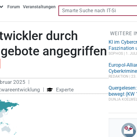
Forum
Veranstaltungen
twickler durch
WEITERE 
KI im Cyberc
gebote angegriffen
Faszination 
SOPHOS
1. JUL
Europol-Allia
Cyberkrimine
REDAKTION
23.
bruar 2025
Quergelesen:
ftwareentwicklung
Experte
bewegt (KW 
DUNJA KOELWE