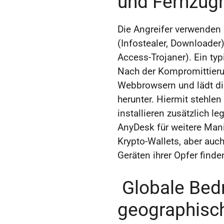
und Fernzugr
Die Angreifer verwenden 
(Infostealer, Downloader
Access-Trojaner). Ein typ
Nach der Kompromittierun
Webbrowsern und lädt die
herunter. Hiermit stehle
installieren zusätzlich 
AnyDesk für weitere Mani
Krypto-Wallets, aber auc
Geräten ihrer Opfer finde
Globale Bed
geographisc