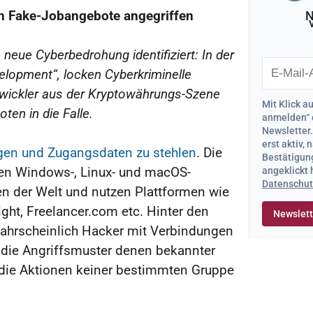
h Fake-Jobangebote angegriffen
N
neue Cyberbedrohung identifiziert: In der
opment“, locken Cyberkriminelle
ntwickler aus der Kryptowährungs-Szene
Mit Klick a
ten in die Falle.
anmelden“ 
Newsletter
erst aktiv,
gen und Zugangsdaten zu stehlen
. Die
Bestätigung
gen Windows-, Linux- und macOS-
angeklickt
Datenschut
en der Welt und nutzen Plattformen wie
ght, Freelancer.com etc. Hinter den
ahrscheinlich Hacker mit Verbindungen
die Angriffsmuster denen bekannter
 die Aktionen keiner bestimmten Gruppe