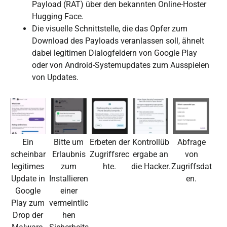
Payload (RAT) über den bekannten Online-Hoster
Hugging Face.
Die visuelle Schnittstelle, die das Opfer zum
Download des Payloads veranlassen soll, ähnelt
dabei legitimen Dialogfeldern von Google Play
oder von Android-Systemupdates zum Ausspielen
von Updates.
Ein
Bitte um
Erbeten der
Kontrollüb
Abfrage
scheinbar
Erlaubnis
Zugriffsrec
ergabe an
von
legitimes
zum
hte.
die Hacker.
Zugriffsdat
Update in
Installieren
en.
Google
einer
Play zum
vermeintlic
Drop der
hen