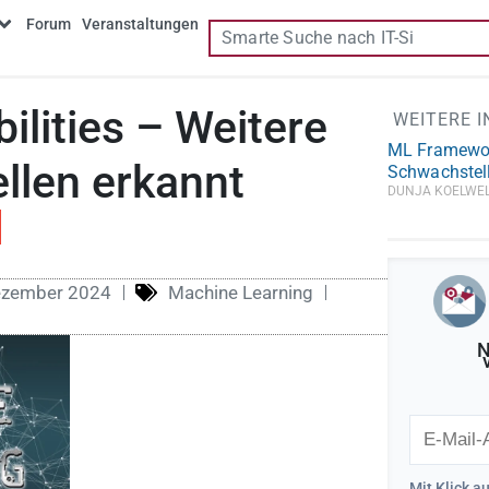
Forum
Veranstaltungen
ilities – Weitere
WEITERE 
ML Framework
llen erkannt
Schwachstell
DUNJA KOELWE
ezember 2024
Machine Learning
N
Mit Klick a