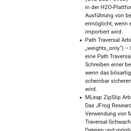
in der H2O-Plattfo
Ausführung von be
ermöglicht, wenn 
importiert wird.
Path Traversal Arbi
„weights_only“) –
eine Path Traversa
Schreiben einer be
wenn das bösartig
scheinbar sichere
wird.
MLeap ZipSlip Arbi
Das JFrog Research
Verwendung von ML
Traversal-Schwach
Dateien und mögli