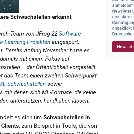
anmelden“ 
Newsletter
tere Schwachstellen erkannt
erst aktiv,
Bestätigung
angeklickt
arch-Team von JFrog 22
Software-
Datenschut
e Learning-Projekten
aufgespürt,
et. Bereits Anfang November hatte es
– damals mit einem Fokus auf
tellen – der Öffentlichkeit vorgestellt.
at das Team einen zweiten Schwerpunkt
e ML-Schwachstellen
sowie
es mit denen sich ML-Formate, die keine
en unterstützen, handhaben lassen.
andelt es sich um
Schwachstellen in
Clients
, zum Beispiel in Tools, die von