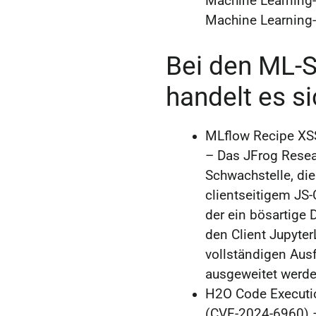
Machine Learning-
Machine Learning-
Bei den ML-
handelt es s
MLflow Recipe XS
– Das JFrog Resea
Schwachstelle, di
clientseitigem JS-
der ein bösartige D
den Client Jupyter
vollständigen Aus
ausgeweitet werde
H2O Code Executio
(CVE-2024-6960) 