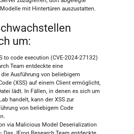
Server zuzugreifen, dort abgelegte
Modelle mit Hintertüren auszustatten.
Schwachstellen
ich um:
S to code execution (CVE-2024-27132)
rch Team entdeckte eine
e die Ausführung von beliebigem
Code (XSS) auf einem Client ermöglicht,
atei lädt. In Fällen, in denen es sich um
Lab handelt, kann der XSS zur
führung von beliebigem Code
n.
n via Malicious Model Deserialization
– Das JFrog Research Team entdeckte