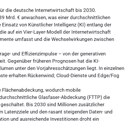
für die deutsche Internetwirtschaft bis 2030.
9 Mrd. € anwachsen, was einer durchschnittlichen
Einsatz von Künstlicher Intelligenz (KI) entlang der
e auf ein Vier-Layer-Modell der Internetwirtschaft
 Segmente umfasst und die Wechselwirkungen zwischen
frage- und Effizienzimpulse – von der generativen
eit. Gegenüber früheren Prognosen hat die KI-
umen unter den Vorjahresschätzungen liegt. In einzelnen
nste erhalten Rückenwind; Cloud-Dienste und Edge/Fog
ohe Flächenabdeckung, wodurch mobile
durchschnittliche Glasfaser-Abdeckung (FTTP) die
 geschaltet. Bis 2030 sind Millionen zusätzlicher
um Latenzziele und den rasant steigenden Daten- und
ion und ausreichende Investitionen droht ein