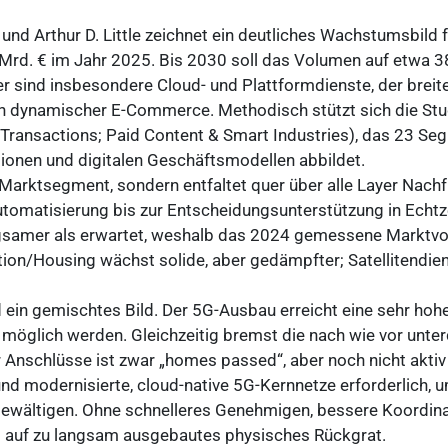
und Arthur D. Little zeichnet ein deutliches Wachstumsbild 
rd. € im Jahr 2025. Bis 2030 soll das Volumen auf etwa 38
 sind insbesondere Cloud- und Plattformdienste, der breite 
 dynamischer E-Commerce. Methodisch stützt sich die Studi
 & Transactions; Paid Content & Smart Industries), das 23
ionen und digitalen Geschäftsmodellen abbildet.
es Marktsegment, sondern entfaltet quer über alle Layer Nach
utomatisierung bis zur Entscheidungsunterstützung in Echtz
ngsamer als erwartet, weshalb das 2024 gemessene Marktvol
on/Housing wächst solide, aber gedämpfter; Satellitendie
nd ein gemischtes Bild. Der 5G-Ausbau erreicht eine sehr h
öglich werden. Gleichzeitig bremst die nach wie vor unter
er Anschlüsse ist zwar „homes passed“, aber noch nicht aktiv
nd modernisierte, cloud-native 5G-Kernnetze erforderlich, 
ewältigen. Ohne schnelleres Genehmigen, bessere Koordinat
t auf zu langsam ausgebautes physisches Rückgrat.