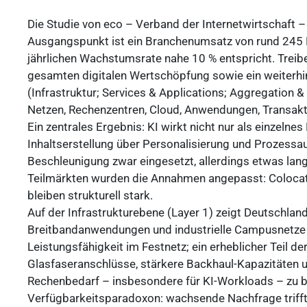
Die Studie von eco – Verband der Internetwirtschaft – 
Ausgangspunkt ist ein Branchenumsatz von rund 245 M
jährlichen Wachstumsrate nahe 10 % entspricht. Treiber
gesamten digitalen Wertschöpfung sowie ein weiterhin
(Infrastruktur; Services & Applications; Aggregation
Netzen, Rechenzentren, Cloud, Anwendungen, Transakt
Ein zentrales Ergebnis: KI wirkt nicht nur als einzeln
Inhaltserstellung über Personalisierung und Prozessa
Beschleunigung zwar eingesetzt, allerdings etwas la
Teilmärkten wurden die Annahmen angepasst: Colocati
bleiben strukturell stark.
Auf der Infrastrukturebene (Layer 1) zeigt Deutschla
Breitbandanwendungen und industrielle Campusnetze m
Leistungsfähigkeit im Festnetz; ein erheblicher Teil d
Glasfaseranschlüsse, stärkere Backhaul-Kapazitäten u
Rechenbedarf – insbesondere für KI-Workloads – zu b
Verfügbarkeitsparadoxon: wachsende Nachfrage triff