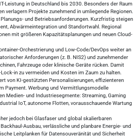
n IT-Leistung in Deutschland bis 2030. Besonders der Raum
ten verlagern Projekte zunehmend in umliegende Regionen.
 Planungs- und Betriebsanforderungen. Kurzfristig steigen
ment, Abwärmeintegration und Standortwahl. Regional
gionen mit größeren Kapazitätsplanungen und neuen Cloud-
k Container-Orchestrierung und Low-Code/DevOps weiter an
atorischer Anforderungen (z. B. NIS2) und zunehmender
hinen, Fahrzeuge oder klinische Geräte rücken. Damit
or-Lock-in zu vermeiden und Kosten im Zaum zu halten.
t von KI-gestützten Personalisierungen, effizienteren
 im Payment. Werbung und Vermittlungsmodelle
lzen Medien- und Industriesegmente: Streaming, Gaming
 Industrial IoT, autonome Flotten, vorausschauende Wartung
cher jedoch bei Glasfaser und global skalierbaren
 Backhaul-Ausbau, verlässliche und planbare Energie- und
ische Leitplanken für Datensouveränität und Sicherheit