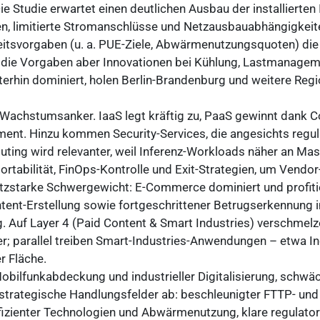
ie Studie erwartet einen deutlichen Ausbau der installierte
hen, limitierte Stromanschlüsse und Netzausbauabhängigkei
keitsvorgaben (u. a. PUE-Ziele, Abwärmenutzungsquoten) die
rn die Vorgaben aber Innovationen bei Kühlung, Lastmanage
terhin dominiert, holen Berlin-Brandenburg und weitere Re
er Wachstumsanker. IaaS legt kräftig zu, PaaS gewinnt dan
ent. Hinzu kommen Security-Services, die angesichts regul
ng wird relevanter, weil Inferenz-Workloads näher an Masc
portabilität, FinOps-Kontrolle und Exit-Strategien, um Vend
tzstarke Schwergewicht: E-Commerce dominiert und profitier
tent-Erstellung sowie fortgeschrittener Betrugserkennung
g. Auf Layer 4 (Paid Content & Smart Industries) verschme
tiver; parallel treiben Smart-Industries-Anwendungen – etwa
r Fläche.
Mobilfunkabdeckung und industrieller Digitalisierung, schwä
 strategische Handlungsfelder ab: beschleunigter FTTP- und
fizienter Technologien und Abwärmenutzung, klare regulator