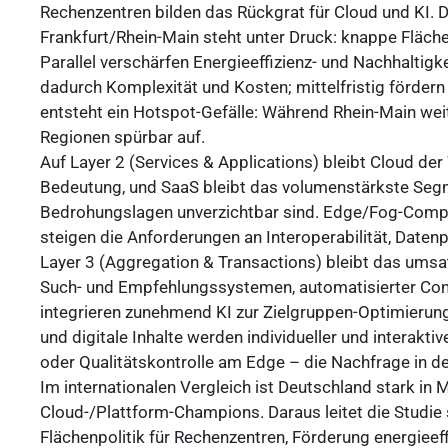
Rechenzentren bilden das Rückgrat für Cloud und KI. D
Frankfurt/Rhein-Main steht unter Druck: knappe Fläc
Parallel verschärfen Energieeffizienz- und Nachhaltig
dadurch Komplexität und Kosten; mittelfristig förde
entsteht ein Hotspot-Gefälle: Während Rhein-Main wei
Regionen spürbar auf.
Auf Layer 2 (Services & Applications) bleibt Cloud d
Bedeutung, und SaaS bleibt das volumenstärkste Segm
Bedrohungslagen unverzichtbar sind. Edge/Fog-Computi
steigen die Anforderungen an Interoperabilität, Daten
Layer 3 (Aggregation & Transactions) bleibt das umsa
Such- und Empfehlungssystemen, automatisierter Con
integrieren zunehmend KI zur Zielgruppen-Optimierun
und digitale Inhalte werden individueller und interak
oder Qualitätskontrolle am Edge – die Nachfrage in de
Im internationalen Vergleich ist Deutschland stark in 
Cloud-/Plattform-Champions. Daraus leitet die Studie
Flächenpolitik für Rechenzentren, Förderung energieef