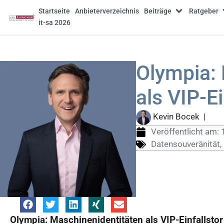
Startseite
Anbieterverzeichnis
Beiträge
Ratgeber
it-sa 2026
Olympia: 
als VIP-Ei
Kevin Bocek
|
Veröffentlicht am:
Datensouveränität
,
Olympia: Maschinenidentitäten als VIP-Einfallstor