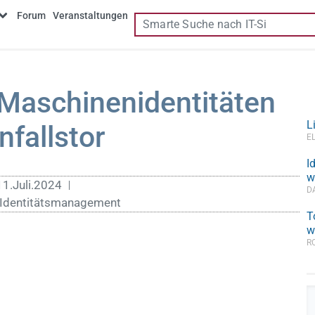
Forum
Veranstaltungen
Maschinenidentitäten
L
nfallstor
E
I
w
11.Juli.2024
D
Identitätsmanagement
T
w
R