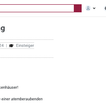
ng
024
Einsteiger
nkenhäuser!
in einer atemberaubenden