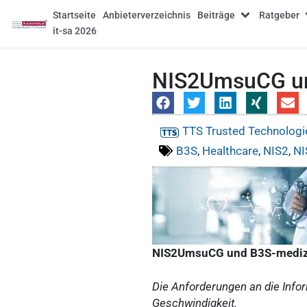
Startseite
Anbieterverzeichnis
Beiträge
Ratgeber
it-sa 2026
NIS2UmsuCG un
TTS Trusted Technologi
B3S
,
Healthcare
,
NIS2
,
N
NIS2UmsuCG und B3S-mediz
Die Anforderungen an die Info
Geschwindigkeit.