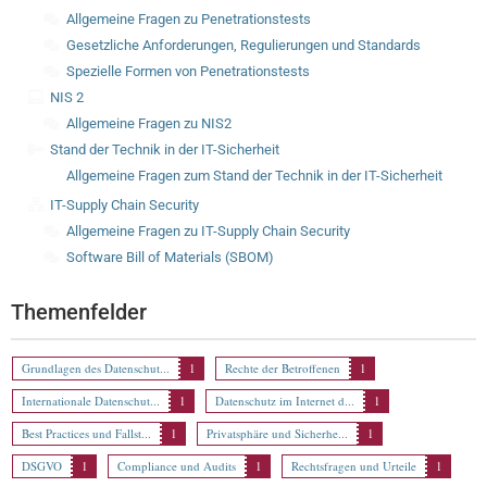
Allgemeine Fragen zu Penetrationstests
Gesetzliche Anforderungen, Regulierungen und Standards
Spezielle Formen von Penetrationstests
NIS 2
Allgemeine Fragen zu NIS2
Stand der Technik in der IT-Sicherheit
Allgemeine Fragen zum Stand der Technik in der IT-Sicherheit
IT-Supply Chain Security
Allgemeine Fragen zu IT-Supply Chain Security
Software Bill of Materials (SBOM)
Themenfelder
Grundlagen des Datenschut...
1
Rechte der Betroffenen
1
Internationale Datenschut...
1
Datenschutz im Internet d...
1
Best Practices und Fallst...
1
Privatsphäre und Sicherhe...
1
DSGVO
1
Compliance und Audits
1
Rechtsfragen und Urteile
1