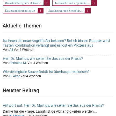
Branchenbezogener Datensc...
1
Technische und organisato...
1
Datenschutztechnologien
1
Schulungen und Sensibilis...
1
Aktuelle Themen
Ist Ihnen die neue Angriffs Art bekannt? Bei ich bin ein Roboter wird
Tasten Kombination verlangt und es löst ein Prozess aus
Von
Ali
Vor 4 Wochen
Herr Dr. Martius, wie sehen Sie das aus der Praxis?
Von
Christina M.
Vor 4 Wochen
Wie viel digitale Souveränität ist überhaupt realistisch?
Von
S. Akar
Vor 4 Wochen
Neuster Beitrag
Antwort auf: Herr Dr. Martius, wie sehen Sie das aus der Praxis?
Danke für die Frage. Langfristige Abhängigkeiten werden...
Von
K. Martius
,
Vor 4 Wochen