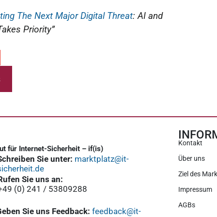
ting The Next Major Digital Threat
: AI and
Takes Priority”
s
INFOR
Kontakt
tut für Internet-Sicherheit – if(is)
Schreiben Sie unter:
marktplatz@it-
Über uns
sicherheit.de
Ziel des Mark
Rufen Sie uns an:
+49 (0) 241 / 53809288
Impressum
AGBs
Geben Sie uns Feedback:
feedback@it-