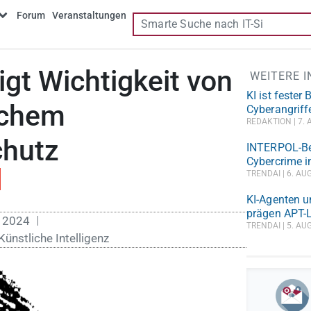
Forum
Veranstaltungen
gt Wichtigkeit von
WEITERE 
KI ist fester
lichem
Cyberangriff
REDAKTION
7. 
chutz
INTERPOL-Ber
Cybercrime i
TRENDAI
6. AU
KI-Agenten u
prägen APT-L
i 2024
TRENDAI
5. AU
Künstliche Intelligenz