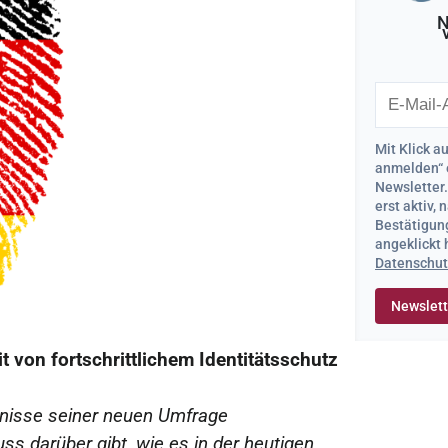
N
Mit Klick a
anmelden“ 
Newsletter
erst aktiv,
Bestätigung
angeklickt
Datenschut
t von fortschrittlichem Identitätsschutz
ebnisse seiner neuen Umfrage
uss darüber gibt, wie es in der heutigen,