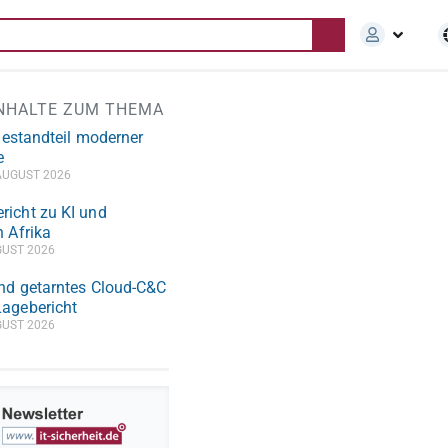
INHALTE ZUM THEMA
 Bestandteil moderner
e
AUGUST 2026
icht zu KI und
n Afrika
GUST 2026
nd getarntes Cloud-C&C
agebericht
GUST 2026