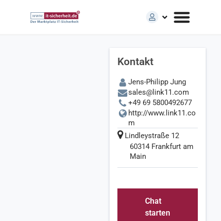
Link11 GmbH – Anbieter für IT-Sicherheit auf dem Marktplatz
Kontakt
Jens-Philipp Jung
sales@link11.com
Link11
+49 69 5800492677
http://www.link11.co
GmbH
m
Lindleystraße 12
Premium
60314 Frankfurt am
B
Main
U
IL
T
T
Chat
O
D
starten