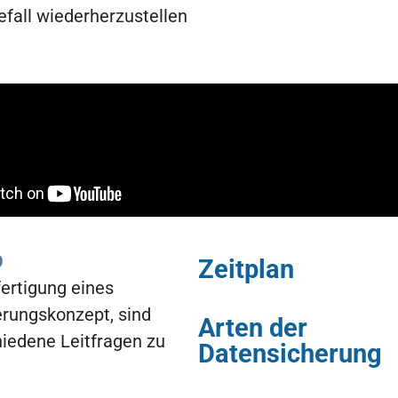
all wiederherzustellen
o
Zeitplan
fertigung eines
rungskonzept, sind
Arten der
hiedene Leitfragen zu
Datensicherung