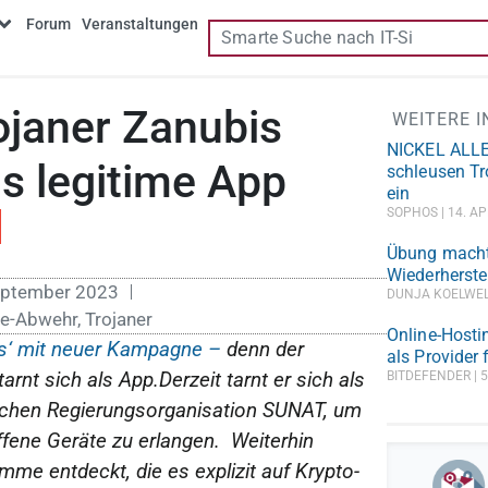
Forum
Veranstaltungen
ojaner Zanubis
WEITERE 
NICKEL ALLE
ls legitime App
schleusen Tr
ein
SOPHOS
14. AP
Übung macht 
Wiederherste
eptember 2023
DUNJA KOELWE
e-Abwehr
,
Trojaner
Online-Hosti
is‘ mit neuer Kampagne –
denn der
als Provider
arnt sich als App.Derzeit tarnt er sich als
BITDEFENDER
5
nischen Regierungsorganisation SUNAT, um
iffene Geräte zu erlangen. Weiterhin
e entdeckt, die es explizit auf Krypto-