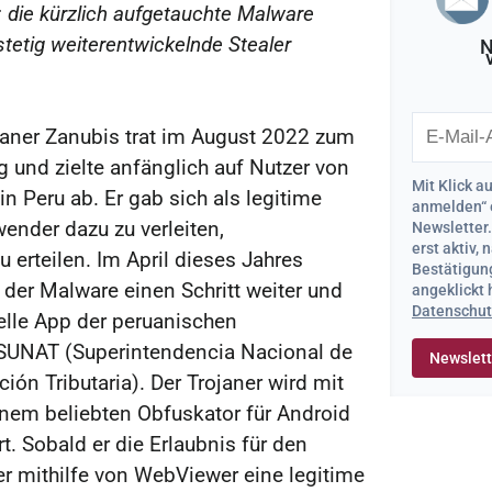
 die kürzlich aufgetauchte Malware
stetig weiterentwickelnde Stealer
N
janer Zanubis trat im August 2022 zum
g und zielte anfänglich auf Nutzer von
Mit Klick a
n Peru ab. Er gab sich als legitime
anmelden“ 
ender dazu zu verleiten,
Newsletter
erst aktiv,
 erteilen. Im April dieses Jahres
Bestätigung
der Malware einen Schritt weiter und
angeklickt
Datenschut
ielle App der peruanischen
SUNAT (Superintendencia Nacional de
ón Tributaria). Der Trojaner wird mit
inem beliebten Obfuskator für Android
t. Sobald er die Erlaubnis für den
t er mithilfe von WebViewer eine legitime