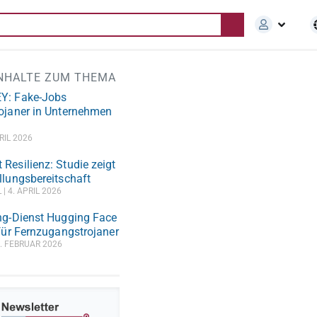
INHALTE ZUM THEMA
Y: Fake-Jobs
ojaner in Unternehmen
RIL 2026
Resilienz: Studie zeigt
llungsbereitschaft
L
4. APRIL 2026
ng-Dienst Hugging Face
 für Fernzugangstrojaner
. FEBRUAR 2026