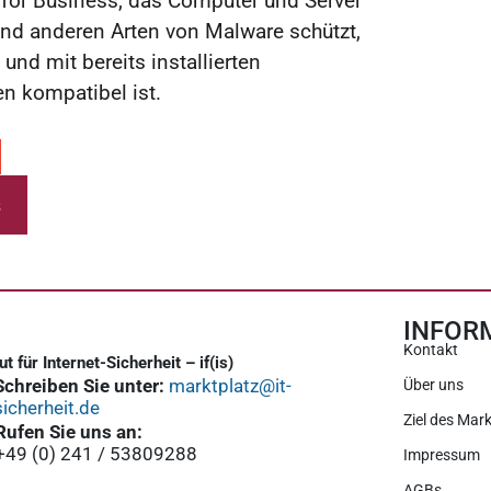
or Business, das Computer und Server
d anderen Arten von Malware schützt,
 und mit bereits installierten
n kompatibel ist.
s
INFOR
Kontakt
tut für Internet-Sicherheit – if(is)
Schreiben Sie unter:
marktplatz@it-
Über uns
sicherheit.de
Ziel des Mark
Rufen Sie uns an:
+49 (0) 241 / 53809288
Impressum
AGBs