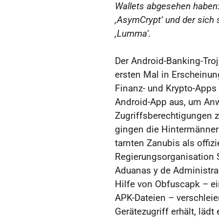
Wallets abgesehen haben:
,AsymCrypt‘ und der sich 
,Lumma‘.
Der Android-Banking-Tro
ersten Mal in Erscheinun
Finanz- und Krypto-Apps i
Android-App aus, um Anw
Zugriffsberechtigungen zu
gingen die Hintermänner 
tarnten Zanubis als offiz
Regierungsorganisation 
Aduanas y de Administraci
Hilfe von Obfuscapk – e
APK-Dateien – verschleier
Gerätezugriff erhält, läd