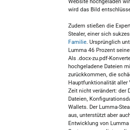
Website hochgeladen wird
wird das Bild entschlüsse
Zudem stießen die Expe
Stealer, einer sich sukz
Familie
. Ursprünglich u
Lumma 46 Prozent seiner
Als .docx-zu.pdf-Konverter
hochgeladene Dateien mit
zurückkommen, die schäd
Hauptfunktionalität aller
Zeit nicht verändert: der
Dateien, Konfigurationsd
Wallets. Der Lumma-Steal
aus, unterstützt aber au
Entwicklung von Lumma 