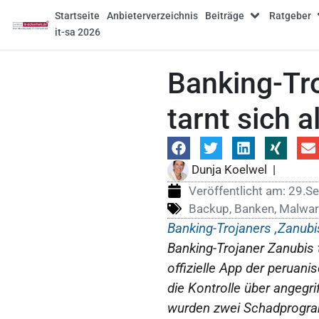
Startseite
Anbieterverzeichnis
Beiträge
Ratgeber
it-sa 2026
Banking-Tr
tarnt sich a
Dunja Koelwel
|
Veröffentlicht am:
29.S
Backup
,
Banken
,
Malwar
Banking-Trojaners ,Zanub
Banking-Trojaner Zanubis t
offizielle App der perua
die Kontrolle über angegr
wurden zwei Schadprogramm