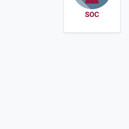
umfasst Cyber
Defence und
SOC/MDR-
Services, Incident
Response,
Managed Security
& Network
Solutions für IT-,
OT- und Cloud-
Infrastrukturen, AI
und Cloud
Security,
Architektur,
Engineering,
Penetration
Testing und Red
Teaming sowie
Security
Consulting. Die