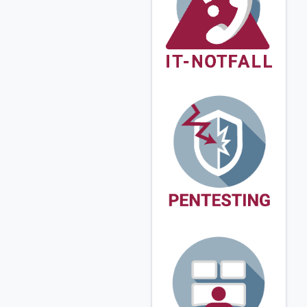
Über
Lösungen
Inhalte
Veranstaltungen
Unternehmensbe
schreibung
InfoGuard ist
spezialisiert auf
ganzheitliche 360°
Cyber Security.
Das
Leistungsportfolio