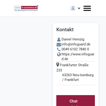
InfoGuard Deutschland GmbH – Anbieter für IT-Sicherheit auf dem Marktplatz
Kontakt
Daniel Heinzig
info@infoguard.de
InfoG
0049 6102 7840 0
https://www.infoguar
uard
d.de
Deut
Frankfurter Straße
233
schla
63263 Neu-Isenburg
/ Frankfurt
nd
Gmb
Chat
H